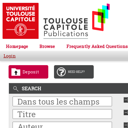
Homepage
Browse
Frequently Asked Questions
Login
Deposit
NEED HELP?
SEARCH