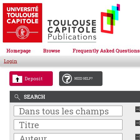
Homepage
Browse
Frequently Asked Questions
Login
Deposit
NEED HELP?
SEARCH