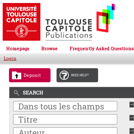
Homepage
Browse
Frequently Asked Questions
Login
Deposit
NEED HELP?
SEARCH