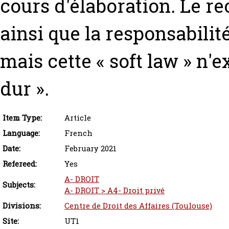
cours d'élaboration. Le rec
ainsi que la responsabilit
mais cette « soft law » n'e
dur ».
Item Type:
Article
Language:
French
Date:
February 2021
Refereed:
Yes
A- DROIT
Subjects:
A- DROIT > A4- Droit privé
Divisions:
Centre de Droit des Affaires (Toulouse)
Site:
UT1