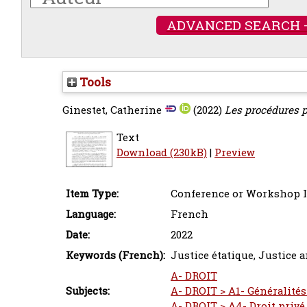
ADVANCED SEARCH 
Tools
Ginestet, Catherine
(2022)
Les procédures p
Text
Download (230kB)
|
Preview
Item Type:
Conference or Workshop I
Language:
French
Date:
2022
Keywords (French):
Justice étatique, Justice 
A- DROIT
Subjects:
A- DROIT > A1- Généralités
A- DROIT > A4- Droit privé