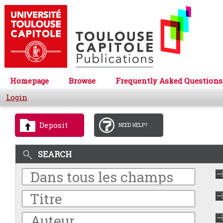
Homepage
Browse
Frequently Asked Questions
Login
Deposit
NEED HELP?
SEARCH