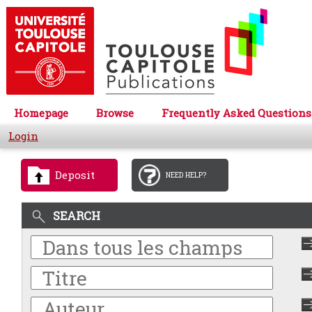
Homepage
Browse
Frequently Asked Questions
Login
Deposit
NEED HELP?
SEARCH