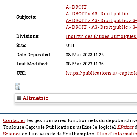
A- DROIT
A- DROIT > A3- Droit public
Subjects:
A- DROIT > A3- Droit public > 3
A- DROIT > A3- Droit public > 3
Divisions:
Institut des Études Juridiques
Site:
UT1
Date Deposited:
08 Mar 2023 11:22
Last Modified:
08 Mar 2023 11:36
URI:
https://publications.ut-capitol
Altmetric
Contacter
les gestionnaires fonctionnels du dépôt/archive
Toulouse Capitole Publications utilise le logiciel
EPrints
d
Science
de l'université de Southampton.
Plus d'informatio