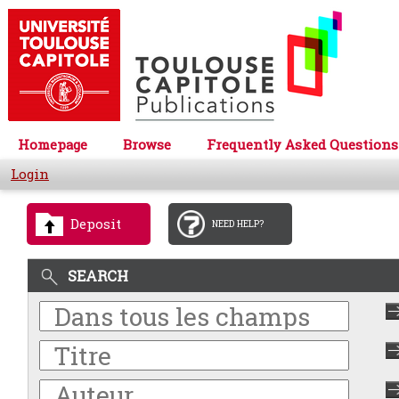
Homepage
Browse
Frequently Asked Questions
Login
Deposit
NEED HELP?
SEARCH