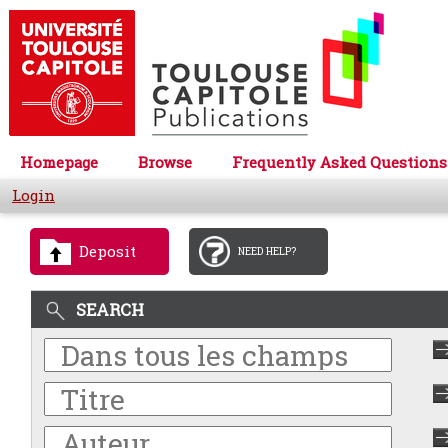
Homepage
Browse
Frequently Asked Questions
Login
Deposit
NEED HELP?
SEARCH