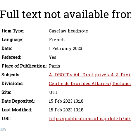
Full text not available fro
Item Type:
Caselaw headnote
Language:
French
Date:
1 February 2023
Refereed:
Yes
Place of Publication:
Paris
Subjects:
A- DROIT > A4- Droit privé > 4-2- Droi
Divisions:
Centre de Droit des Affaires (Toulous
Site:
UT1
Date Deposited:
15 Feb 2023 13:18
Last Modified:
15 Feb 2023 13:18
URI:
https://publications.ut-capitole.fr/id