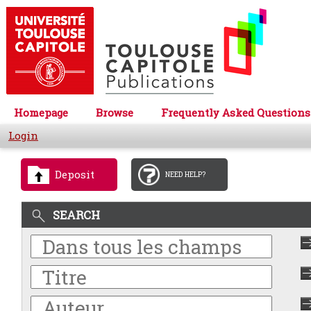
Homepage
Browse
Frequently Asked Questions
Login
Deposit
NEED HELP?
SEARCH