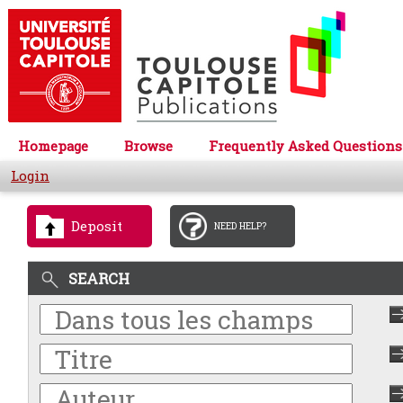
Homepage
Browse
Frequently Asked Questions
Login
Deposit
NEED HELP?
SEARCH