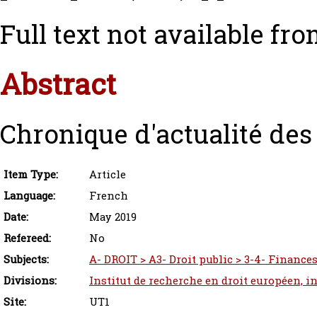
Full text not available fro
Abstract
Chronique d'actualité des
Item Type:
Article
Language:
French
Date:
May 2019
Refereed:
No
Subjects:
A- DROIT > A3- Droit public > 3-4- Finance
Divisions:
Institut de recherche en droit européen, i
Site:
UT1