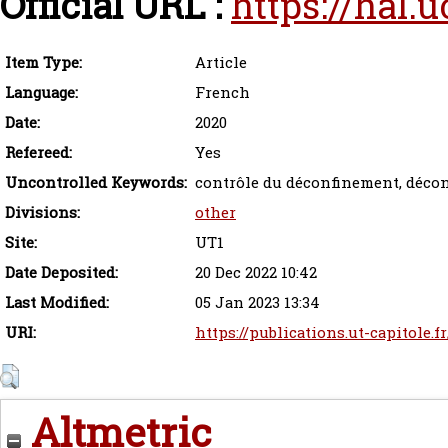
Official URL :
https://hal.
Item Type:
Article
Language:
French
Date:
2020
Refereed:
Yes
Uncontrolled Keywords:
contrôle du déconfinement, décon
Divisions:
other
Site:
UT1
Date Deposited:
20 Dec 2022 10:42
Last Modified:
05 Jan 2023 13:34
URI:
https://publications.ut-capitole.f
Altmetric