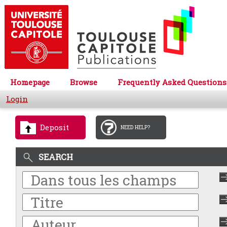
Homepage
Browse
Frequently Asked Questions
Login
Deposit
NEED HELP?
SEARCH