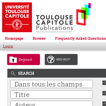
Homepage
Browse
Frequently Asked Questions
Login
Deposit
NEED HELP?
SEARCH