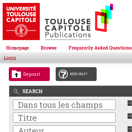
Homepage
Browse
Frequently Asked Questions
Login
Deposit
NEED HELP?
SEARCH