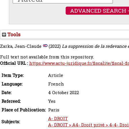
ADVANCED SEARCH 
Tools
Zarka, Jean-Claude
(2022)
La suppression de la redevance e
Full text not available from this repository.
Official URL :
https://www.actu-juridique.fr/fiscalite/fiscal-fin
Item Type:
Article
Language:
French
Date:
4 October 2022
Refereed:
Yes
Place of Publication:
Paris
A- DROIT
Subjects:
A- DROIT > A4- Droit privé > 4-4- Droit