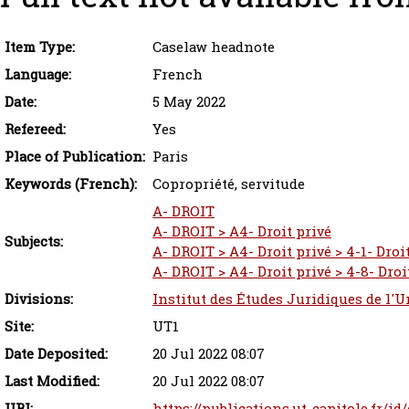
Item Type:
Caselaw headnote
Language:
French
Date:
5 May 2022
Refereed:
Yes
Place of Publication:
Paris
Keywords (French):
Copropriété, servitude
A- DROIT
A- DROIT > A4- Droit privé
Subjects:
A- DROIT > A4- Droit privé > 4-1- Droit
A- DROIT > A4- Droit privé > 4-8- Dro
Divisions:
Institut des Études Juridiques de l'U
Site:
UT1
Date Deposited:
20 Jul 2022 08:07
Last Modified:
20 Jul 2022 08:07
URI:
https://publications.ut-capitole.fr/id