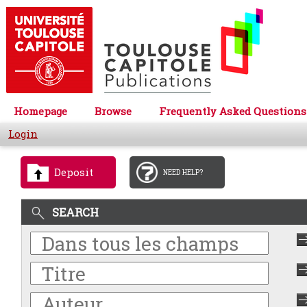
Homepage
Browse
Frequently Asked Questions
Login
Deposit
NEED HELP?
SEARCH