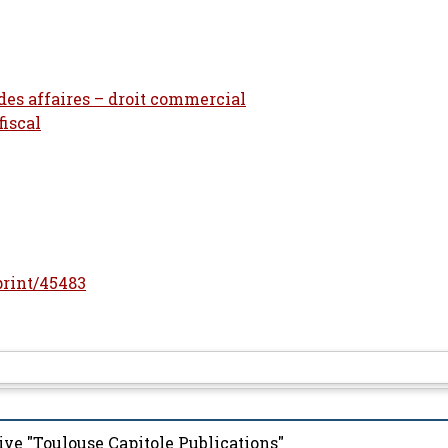
 des affaires – droit commercial
fiscal
eprint/45483
ive "Toulouse Capitole Publications"