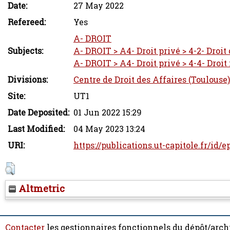
Date:
27 May 2022
Refereed:
Yes
A- DROIT
Subjects:
A- DROIT > A4- Droit privé > 4-2- Droit
A- DROIT > A4- Droit privé > 4-4- Droit 
Divisions:
Centre de Droit des Affaires (Toulouse)
Site:
UT1
Date Deposited:
01 Jun 2022 15:29
Last Modified:
04 May 2023 13:24
URI:
https://publications.ut-capitole.fr/id/
Altmetric
Contacter
les gestionnaires fonctionnels du dépôt/arch