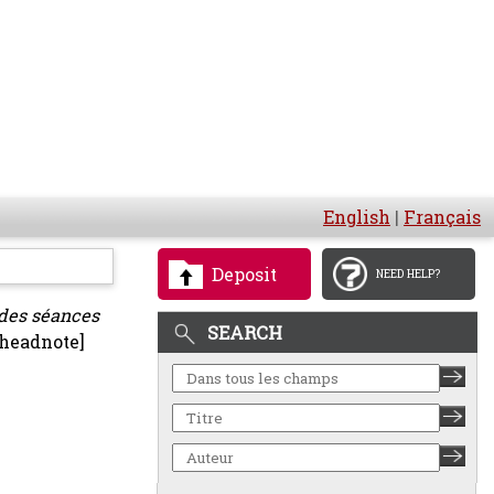
English
|
Français
Deposit
NEED HELP?
s des séances
SEARCH
 headnote]