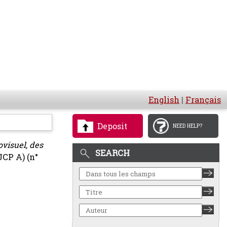
English
|
Français
Deposit
NEED HELP?
ovisuel, des
SEARCH
JCP A) (n°