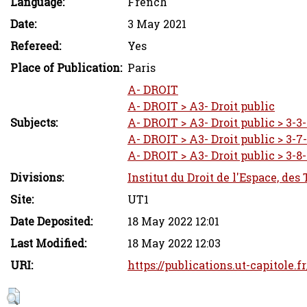
Language:
French
Date:
3 May 2021
Refereed:
Yes
Place of Publication:
Paris
A- DROIT
A- DROIT > A3- Droit public
Subjects:
A- DROIT > A3- Droit public > 3-3-
A- DROIT > A3- Droit public > 3-7
A- DROIT > A3- Droit public > 3-8
Divisions:
Institut du Droit de l'Espace, des
Site:
UT1
Date Deposited:
18 May 2022 12:01
Last Modified:
18 May 2022 12:03
URI:
https://publications.ut-capitole.f