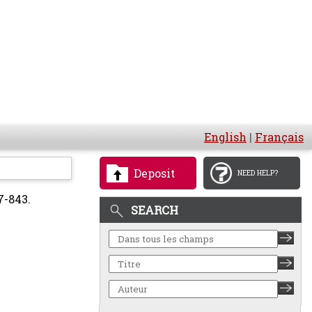
English
|
Français
Deposit
NEED HELP?
7-843.
SEARCH