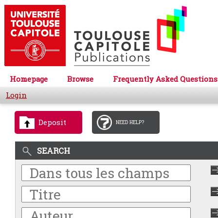
Homepage
Browse
Frequently Asked Questions
Login
Deposit
NEED HELP?
SEARCH