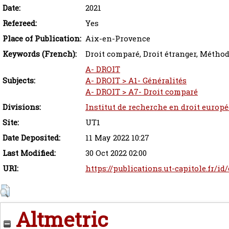
Date:
2021
Refereed:
Yes
Place of Publication:
Aix-en-Provence
Keywords (French):
Droit comparé, Droit étranger, Métho
A- DROIT
Subjects:
A- DROIT > A1- Généralités
A- DROIT > A7- Droit comparé
Divisions:
Institut de recherche en droit europ
Site:
UT1
Date Deposited:
11 May 2022 10:27
Last Modified:
30 Oct 2022 02:00
URI:
https://publications.ut-capitole.fr/id
Altmetric