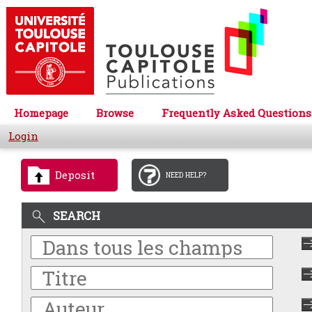
Homepage
Browse
Frequently Asked Questions
Login
Deposit
NEED HELP?
SEARCH