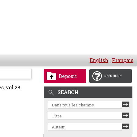
English
|
Français
Deposit
NEED HELP?
s, vol.28
SEARCH