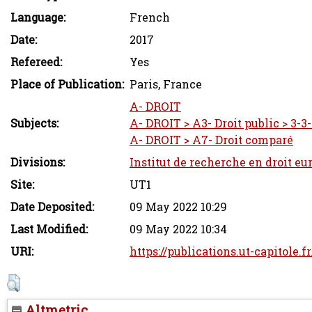
Language:
French
Date:
2017
Refereed:
Yes
Place of Publication:
Paris, France
A- DROIT
Subjects:
A- DROIT > A3- Droit public > 3-3
A- DROIT > A7- Droit comparé
Divisions:
Institut de recherche en droit eu
Site:
UT1
Date Deposited:
09 May 2022 10:29
Last Modified:
09 May 2022 10:34
URI:
https://publications.ut-capitole.f
Altmetric