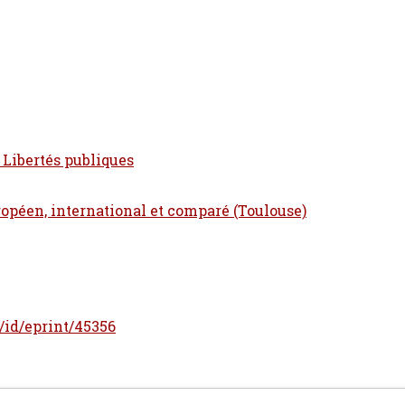
- Libertés publiques
ropéen, international et comparé (Toulouse)
r/id/eprint/45356