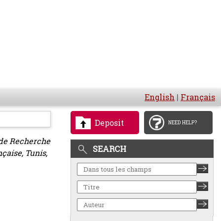
English
|
Français
Deposit
NEED HELP?
 de Recherche
SEARCH
çaise, Tunis,