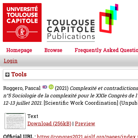
Homepage
Browse
Frequently Asked Questi
Login
Tools
Roggero, Pascal
(2021)
Complexité et contradiction
n°5 Sociologie de la complexité pour le XXIe Congrès de l
12-13 juillet 2021.
[Scientific Work Coordination] (Unpub
Text
Download (256kB)
|
Preview
Official URL :
https://congres2021.aislf.org/pages/index