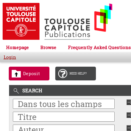
Homepage
Browse
Frequently Asked Questions
Login
Deposit
NEED HELP?
SEARCH