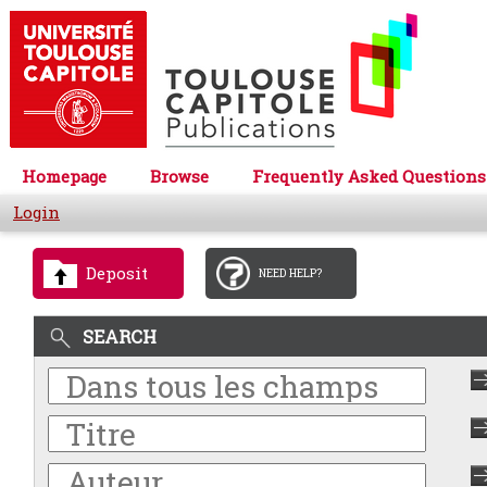
Homepage
Browse
Frequently Asked Questions
Login
Deposit
NEED HELP?
SEARCH