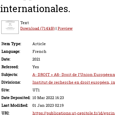
internationales.
Text
Download (714kB)
|
Preview
Item Type:
Article
Language:
French
Date:
2021
Refereed:
Yes
Subjects:
A- DROIT > A8- Droit de l’Union Européenne
Divisions:
Institut de recherche en droit européen, i
Site:
UT1
Date Deposited:
10 Mar 2022 16:23
Last Modified:
01 Jan 2023 02:19
URI:
https://publications.ut-capitole.fr/id/epri