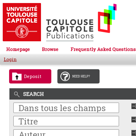
Homepage
Browse
Frequently Asked Questions
Login
Deposit
NEED HELP?
SEARCH