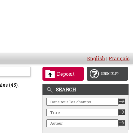
English
|
Français
Deposit
NEED HELP?
les (45).
SEARCH