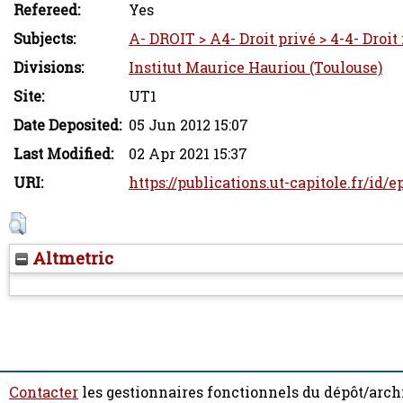
Refereed:
Yes
Subjects:
A- DROIT > A4- Droit privé > 4-4- Droit 
Divisions:
Institut Maurice Hauriou (Toulouse)
Site:
UT1
Date Deposited:
05 Jun 2012 15:07
Last Modified:
02 Apr 2021 15:37
URI:
https://publications.ut-capitole.fr/id/
Altmetric
Contacter
les gestionnaires fonctionnels du dépôt/arch