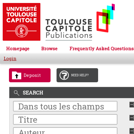
Homepage
Browse
Frequently Asked Questions
Login
Deposit
NEED HELP?
SEARCH