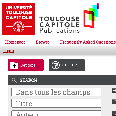
Homepage
Browse
Frequently Asked Questions
Login
Deposit
NEED HELP?
SEARCH