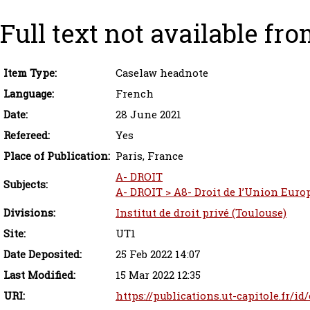
Full text not available fro
Item Type:
Caselaw headnote
Language:
French
Date:
28 June 2021
Refereed:
Yes
Place of Publication:
Paris, France
A- DROIT
Subjects:
A- DROIT > A8- Droit de l’Union Eur
Divisions:
Institut de droit privé (Toulouse)
Site:
UT1
Date Deposited:
25 Feb 2022 14:07
Last Modified:
15 Mar 2022 12:35
URI:
https://publications.ut-capitole.fr/i