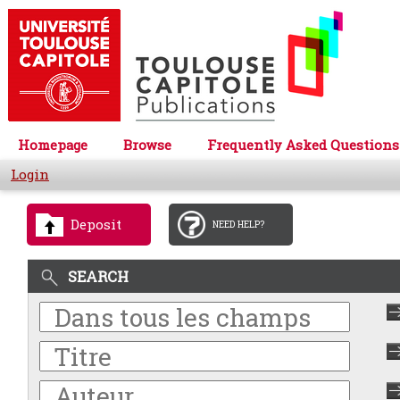
Homepage
Browse
Frequently Asked Questions
Login
Deposit
NEED HELP?
SEARCH