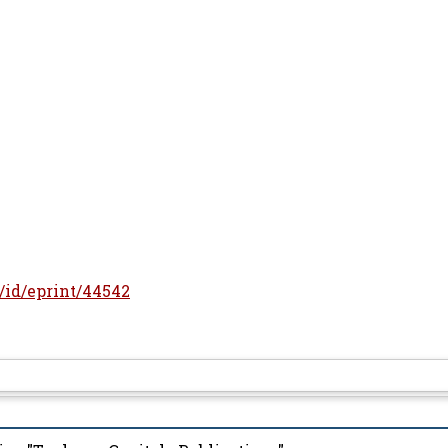
r/id/eprint/44542