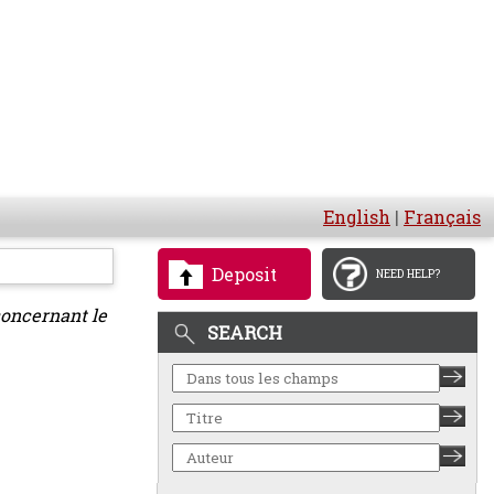
English
|
Français
Deposit
NEED HELP?
concernant le
SEARCH