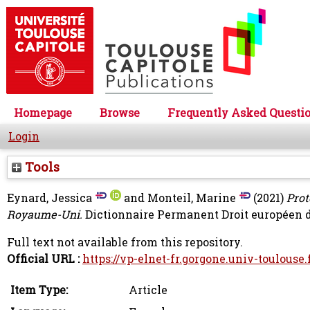
Homepage
Browse
Frequently Asked Questi
Login
Tools
Eynard, Jessica
and
Monteil, Marine
(2021)
Prot
Royaume-Uni.
Dictionnaire Permanent Droit européen des
Full text not available from this repository.
Official URL :
https://vp-elnet-fr.gorgone.univ-toulouse.f
Item Type:
Article