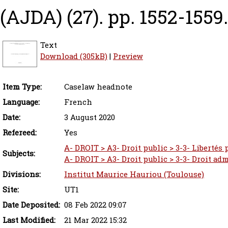
(AJDA) (27). pp. 1552-1559
Text
Download (305kB)
|
Preview
Item Type:
Caselaw headnote
Language:
French
Date:
3 August 2020
Refereed:
Yes
A- DROIT > A3- Droit public > 3-3- Libertés
Subjects:
A- DROIT > A3- Droit public > 3-3- Droit adm
Divisions:
Institut Maurice Hauriou (Toulouse)
Site:
UT1
Date Deposited:
08 Feb 2022 09:07
Last Modified:
21 Mar 2022 15:32