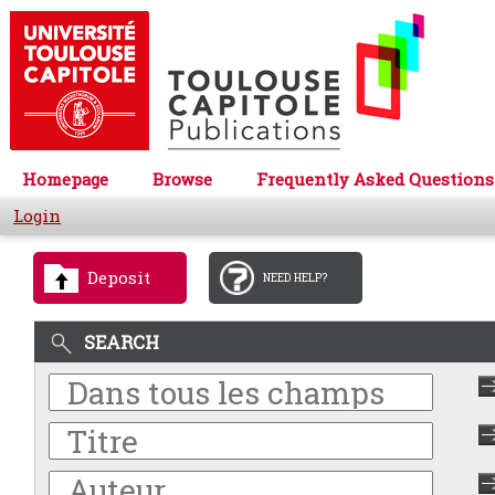
Homepage
Browse
Frequently Asked Questions
Login
Deposit
NEED HELP?
SEARCH