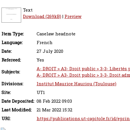
Text
Download (269kB)
|
Preview
Item Type:
Caselaw headnote
Language:
French
Date:
27 July 2020
Refereed:
Yes
A- DROIT > A3- Droit public > 3-3- Libertés
Subjects:
A- DROIT > A3- Droit public > 3-3- Droit adm
Divisions:
Institut Maurice Hauriou (Toulouse)
Site:
UT1
Date Deposited:
08 Feb 2022 09:03
Last Modified:
21 Mar 2022 15:32
URI:
https://publications.ut-capitole.fr/id/epri