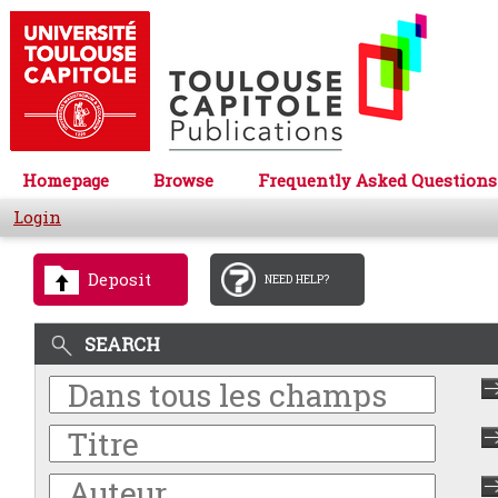
Homepage
Browse
Frequently Asked Questions
Login
Deposit
NEED HELP?
SEARCH