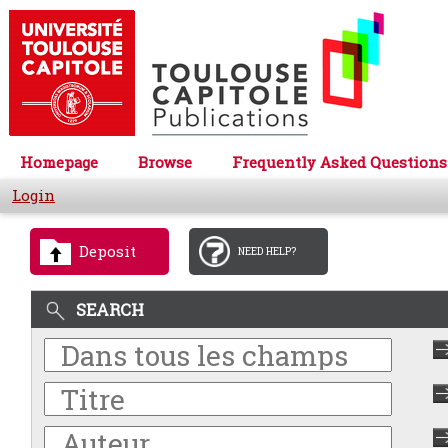
Homepage
Browse
Frequently Asked Questions
Login
Deposit
NEED HELP?
SEARCH