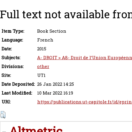
Full text not available fro
Item Type:
Book Section
Language:
French
Date:
2015
Subjects:
A- DROIT > A8- Droit de l’Union Européen
Divisions:
other
Site:
UT1
Date Deposited:
26 Jan 2022 14:25
Last Modified:
10 Mar 2022 16:19
URI:
https://publications.ut-capitole.fr/id/epri
Altmetric