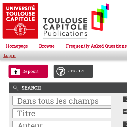
Homepage
Browse
Frequently Asked Questions
Login
Deposit
NEED HELP?
SEARCH