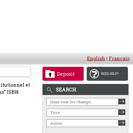
English
|
Français
Deposit
NEED HELP?
titutionnel et
SEARCH
ons” ISBN