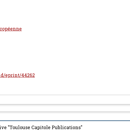
Européenne
/id/eprint/44262
ive "Toulouse Capitole Publications"