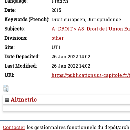
Language:
French
Date:
2015
Keywords (French):
Droit européen, Jurisprudence
Subjects:
A- DROIT > A8- Droit de l’Union 
Divisions:
other
Site:
UT1
Date Deposited:
26 Jan 2022 14:02
Last Modified:
26 Jan 2022 14:02
URI:
https://publications.ut-capitole.fr
Altmetric
Contacter
les gestionnaires fonctionnels du dépôt/arch