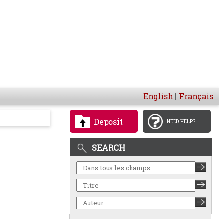
English
|
Français
Deposit
NEED HELP?
SEARCH