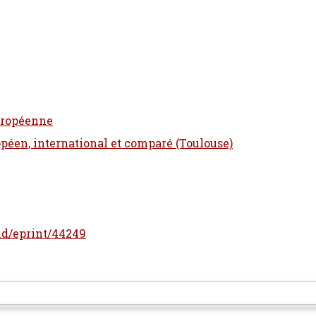
Européenne
opéen, international et comparé (Toulouse)
/id/eprint/44249