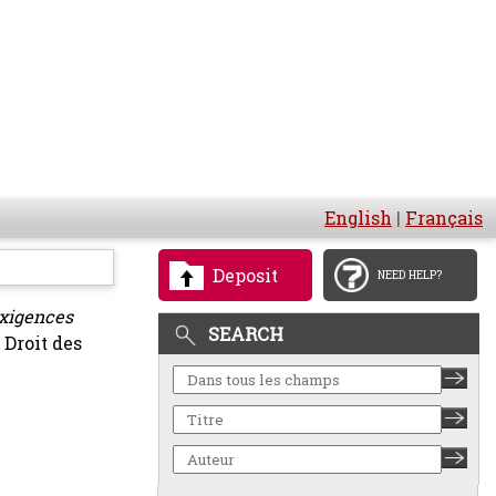
English
|
Français
Deposit
NEED HELP?
exigences
SEARCH
Droit des