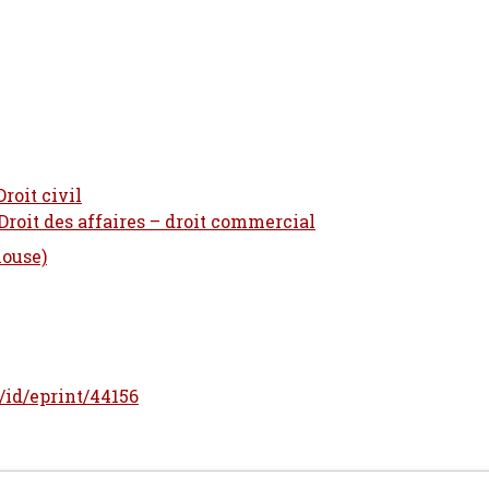
Droit civil
 Droit des affaires – droit commercial
louse)
r/id/eprint/44156