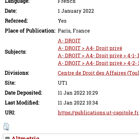
Language:
French
Date:
1 January 2022
Refereed:
Yes
Place of Publication:
Paris, France
A- DROIT
A- DROIT > A4- Droit privé
Subjects:
A- DROIT > A4- Droit privé > 4-1- 
A- DROIT > A4- Droit privé > 4-2-
Divisions:
Centre de Droit des Affaires (Tou
Site:
UT1
Date Deposited:
11 Jan 2022 10:29
Last Modified:
11 Jan 2022 10:34
URI:
https://publications.ut-capitole.f
Altmetric