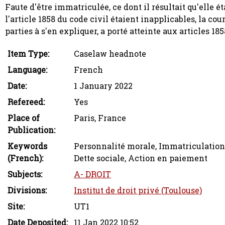
Faute d'être immatriculée, ce dont il résultait qu'elle 
l'article 1858 du code civil étaient inapplicables, la cou
parties à s'en expliquer, a porté atteinte aux articles 18
Item Type:
Caselaw headnote
Language:
French
Date:
1 January 2022
Refereed:
Yes
Place of
Paris, France
Publication:
Keywords
Personnalité morale, Immatriculation 
(French):
Dette sociale, Action en paiement
Subjects:
A- DROIT
Divisions:
Institut de droit privé (Toulouse)
Site:
UT1
Date Deposited:
11 Jan 2022 10:52