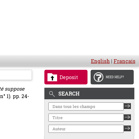
English
|
Français
Deposit
NEED HELP?
été suppose
SEARCH
° 1). pp. 24-