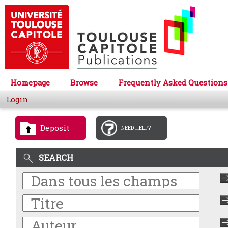
Homepage
Browse
Frequently Asked Questions
Login
Deposit
NEED HELP?
SEARCH