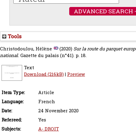
ADVANCED SEARCH 
Tools
Christodoulou, Hélène
(2020)
Sur la route du parquet europ
national.
Gazette du palais (n°41). p. 18.
Text
Download (216kB)
|
Preview
Item Type:
Article
Language:
French
Date:
24 November 2020
Refereed:
Yes
Subjects:
A- DROIT