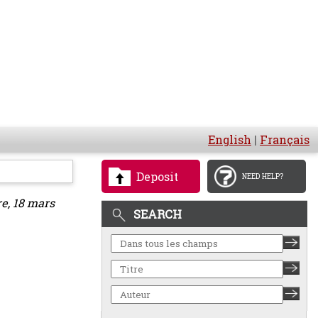
English
|
Français
Deposit
NEED HELP?
re, 18 mars
SEARCH