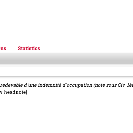
ons
Statistics
s redevable d'une indemnité d'occupation (note sous Civ. 1è
w headnote]