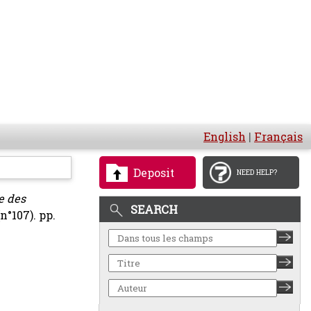
English
|
Français
Deposit
NEED HELP?
e des
SEARCH
n°107). pp.