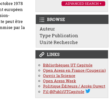
 octobre 1978
ADVANCED SEARCH +
ent européen
sion-
BROWSE
te peut être
ommise par la
Auteur
Type Publication
Unité Recherche
LINKS
Bibliothèques UT Capitole
Open Acess en France (Couperin)
Ouvrir la Science
Open Acess Week
Politique Éditeurs / Accès Ouvert
Fil @PubliUTCapitole