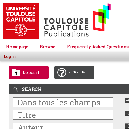
Homepage
Browse
Frequently Asked Questions
Login
Deposit
NEED HELP?
SEARCH