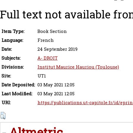
Full text not available fro
Item Type:
Book Section
Language:
French
Date:
24 September 2019
Subjects:
A- DROIT
Divisions:
Institut Maurice Hauriou (Toulouse)
Site:
UT1
Date Deposited:
03 May 2021 12:05
Last Modified:
03 May 2021 12:05
URI:
https://publications.ut-capitole.fr/id/epri
Altmetric