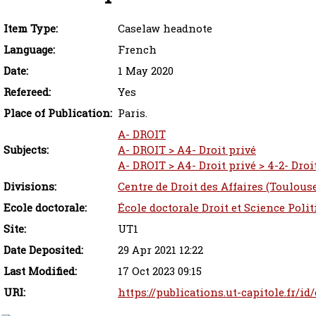
Item Type:
Caselaw headnote
Language:
French
Date:
1 May 2020
Refereed:
Yes
Place of Publication:
Paris.
A- DROIT
Subjects:
A- DROIT > A4- Droit privé
A- DROIT > A4- Droit privé > 4-2- Droi
Divisions:
Centre de Droit des Affaires (Toulous
Ecole doctorale:
École doctorale Droit et Science Poli
Site:
UT1
Date Deposited:
29 Apr 2021 12:22
Last Modified:
17 Oct 2023 09:15
URI:
https://publications.ut-capitole.fr/id