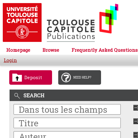
Homepage
Browse
Frequently Asked Questions
Login
Deposit
NEED HELP?
SEARCH