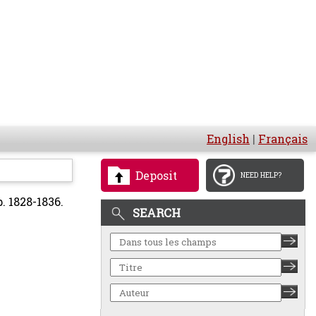
English
|
Français
Deposit
NEED HELP?
. 1828-1836.
SEARCH