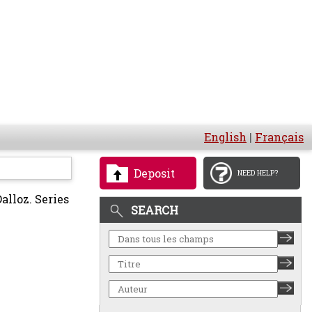
English
|
Français
Deposit
NEED HELP?
Dalloz. Series
SEARCH