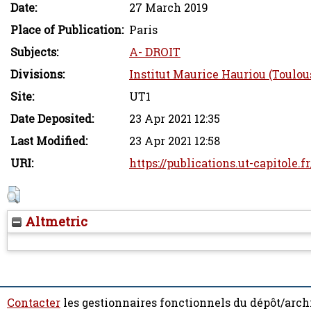
Date:
27 March 2019
Place of Publication:
Paris
Subjects:
A- DROIT
Divisions:
Institut Maurice Hauriou (Toulou
Site:
UT1
Date Deposited:
23 Apr 2021 12:35
Last Modified:
23 Apr 2021 12:58
URI:
https://publications.ut-capitole.f
Altmetric
Contacter
les gestionnaires fonctionnels du dépôt/arch