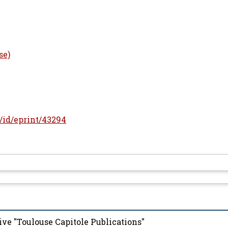
se)
r/id/eprint/43294
ive "Toulouse Capitole Publications"