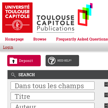
Homepage
Browse
Frequently Asked Questions
Login
Deposit
NEED HELP?
SEARCH