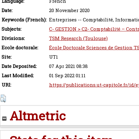
Language:
French
Date:
20 November 2020
Keywords (French):
Entreprises -- Comptabilité, Informatio
Subjects:
C- GESTION > C2- Comptabilité – Cont
Divisions:
TSM Research (Toulouse)
Ecole doctorale:
École Doctorale Sciences de Gestion T
Site:
UT1
Date Deposited:
07 Apr 2021 08:38
Last Modified:
01 Sep 2022 01:11
URI:
https://publications.ut-capitole.fr/id/
Altmetric