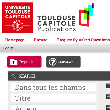
Homepage
Browse
Frequently Asked Questions
Login
Deposit
NEED HELP?
SEARCH