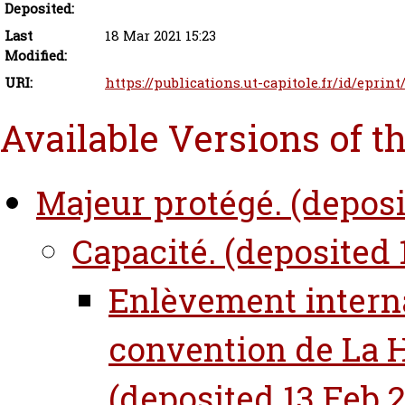
Deposited:
Last
18 Mar 2021 15:23
Modified:
URI:
https://publications.ut-capitole.fr/id/eprint
Available Versions of t
Majeur protégé. (deposi
Capacité. (deposited 1
Enlèvement internat
convention de La H
(deposited 13 Feb 2