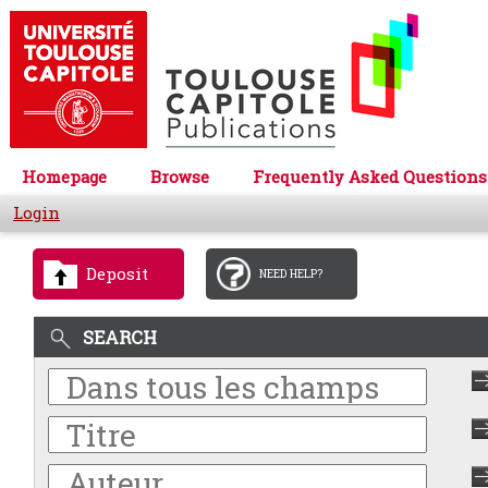
Homepage
Browse
Frequently Asked Questions
Login
Deposit
NEED HELP?
SEARCH