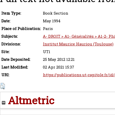
Item Type:
Book Section
Date:
May 1994
Place of Publication:
Paris
Subjects:
A- DROIT > A1- Généralités > A1-2- Ph
Divisions:
Institut Maurice Hauriou (Toulouse)
Site:
UT1
Date Deposited:
25 May 2012 12:21
Last Modified:
02 Apr 2021 15:37
URI:
https://publications.ut-capitole.fr/id
Altmetric