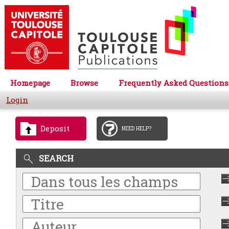
Homepage
Browse
Frequently Asked Questions
Login
Deposit
NEED HELP?
SEARCH