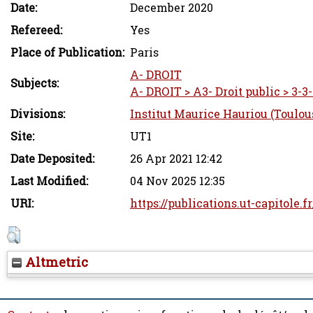
Date:
December 2020
Refereed:
Yes
Place of Publication:
Paris
A- DROIT
Subjects:
A- DROIT > A3- Droit public > 3-3-
Divisions:
Institut Maurice Hauriou (Toulou
Site:
UT1
Date Deposited:
26 Apr 2021 12:42
Last Modified:
04 Nov 2025 12:35
URI:
https://publications.ut-capitole.f
Altmetric