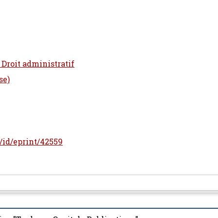
 Droit administratif
se)
r/id/eprint/42559