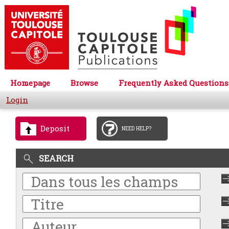
Homepage
Browse
Frequently Asked Questions
Login
Deposit
NEED HELP?
SEARCH