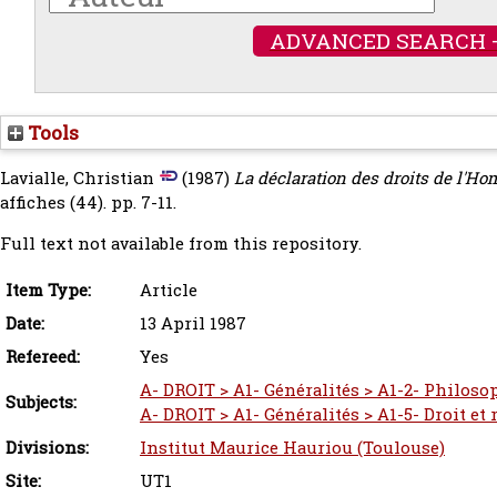
ADVANCED SEARCH 
Tools
Lavialle, Christian
(1987)
La déclaration des droits de l'Ho
affiches (44). pp. 7-11.
Full text not available from this repository.
Item Type:
Article
Date:
13 April 1987
Refereed:
Yes
A- DROIT > A1- Généralités > A1-2- Philoso
Subjects:
A- DROIT > A1- Généralités > A1-5- Droit et 
Divisions:
Institut Maurice Hauriou (Toulouse)
Site:
UT1